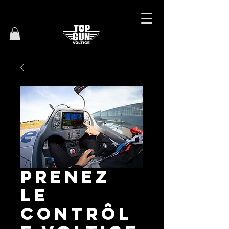
Prenez
le
Contrôl