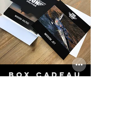
Box Cadeau
La carte cadeau qu'il
vous faut !
Un coffret cadeau pour concrétiser l'offre,
un étui au touché velours avec l'ordre de
mission du vol sous enveloppe vous sera
envoyé pour offrir cette expérience et la