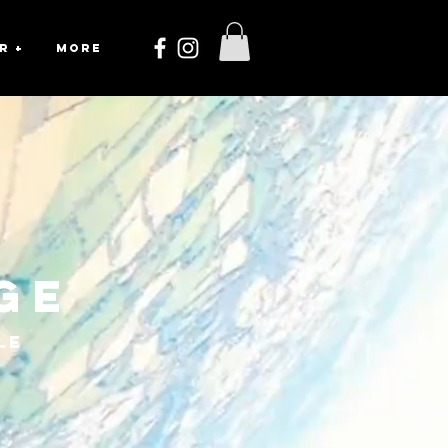
R +
More
ige
ble