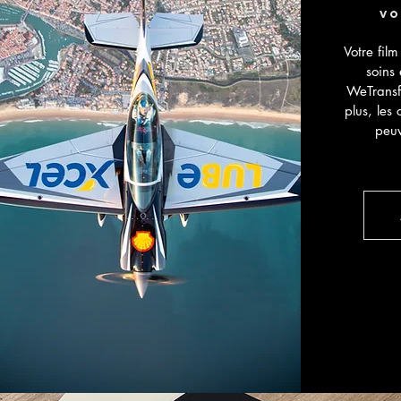
vo
Votre fil
soins
WeTransf
plus, les 
peuv