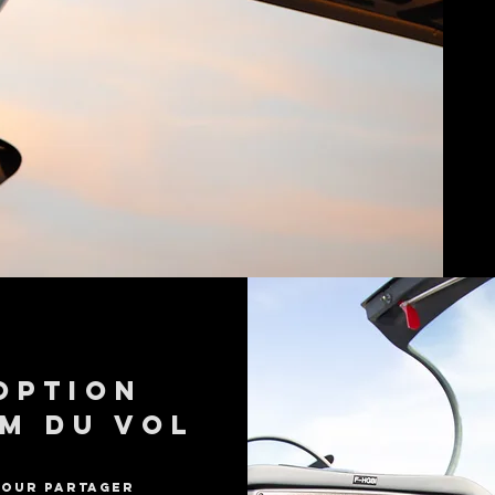
Option
lm du vol
Pour partager