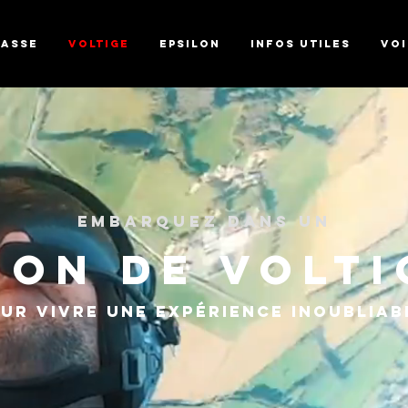
hasse
Voltige
Epsilon
Infos utiles
VOI
Embarquez
dans
un
ion de volt
ur vivre une expérience inoublia