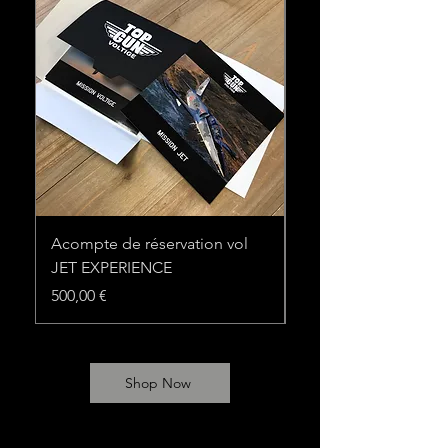
Acompte de réservation vol
Mission Epsilon
JET EXPERIENCE
Prix
699,00 €
Prix
500,00 €
Shop Now