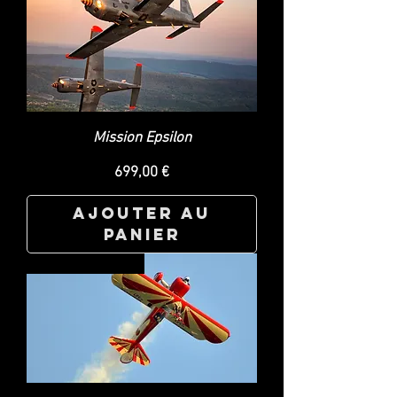
Mission Epsilon
Prix
699,00 €
Ajouter au
panier
SOLD OUT