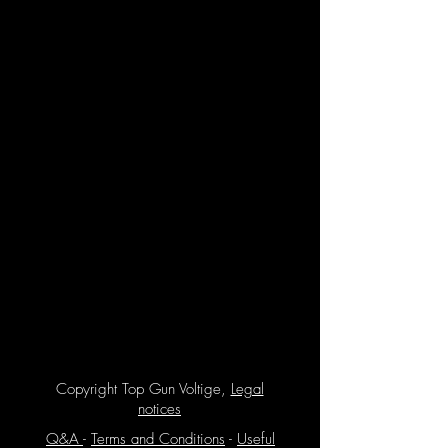
Copyright Top Gun Voltige,
Legal
notices
Q&A
-
Terms and Conditions
-
Useful