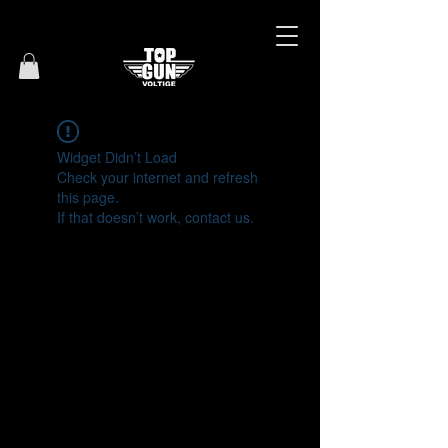
Widget Didn’t Load
Check your internet and refresh
this page.
If that doesn’t work, contact us.